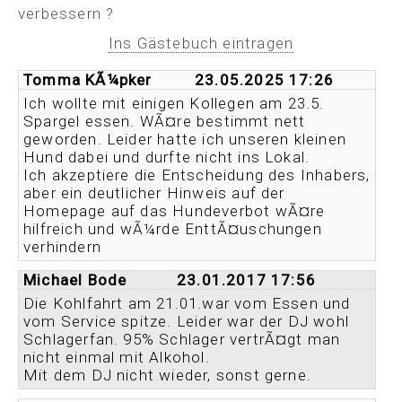
verbessern ?
Korsorsbarger-Theater
Biergarten-Kohlevent 20.26
Ins Gästebuch eintragen
Wochenend-Buffet
Tomma KÃ¼pker
23.05.2025 17:26
Ich wollte mit einigen Kollegen am 23.5.
Kontakt
Spargel essen. WÃ¤re bestimmt nett
Anfahrt
geworden. Leider hatte ich unseren kleinen
Hund dabei und durfte nicht ins Lokal.
GÃ¤stebuch
Ich akzeptiere die Entscheidung des Inhabers,
aber ein deutlicher Hinweis auf der
Umgebung
Homepage auf das Hundeverbot wÃ¤re
hilfreich und wÃ¼rde EnttÃ¤uschungen
verhindern
Michael Bode
23.01.2017 17:56
Die Kohlfahrt am 21.01.war vom Essen und
vom Service spitze. Leider war der DJ wohl
Schlagerfan. 95% Schlager vertrÃ¤gt man
nicht einmal mit Alkohol.
Mit dem DJ nicht wieder, sonst gerne.