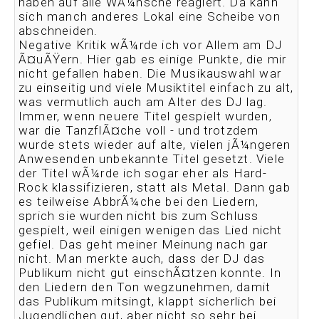
haben auf alle WÃ¼nsche reagiert. Da kann
sich manch anderes Lokal eine Scheibe von
abschneiden.
Negative Kritik wÃ¼rde ich vor Allem am DJ
Ã¤uÃŸern. Hier gab es einige Punkte, die mir
nicht gefallen haben. Die Musikauswahl war
zu einseitig und viele Musiktitel einfach zu alt,
was vermutlich auch am Alter des DJ lag.
Immer, wenn neuere Titel gespielt wurden,
war die TanzflÃ¤che voll - und trotzdem
wurde stets wieder auf alte, vielen jÃ¼ngeren
Anwesenden unbekannte Titel gesetzt. Viele
der Titel wÃ¼rde ich sogar eher als Hard-
Rock klassifizieren, statt als Metal. Dann gab
es teilweise AbbrÃ¼che bei den Liedern,
sprich sie wurden nicht bis zum Schluss
gespielt, weil einigen wenigen das Lied nicht
gefiel. Das geht meiner Meinung nach gar
nicht. Man merkte auch, dass der DJ das
Publikum nicht gut einschÃ¤tzen konnte. In
den Liedern den Ton wegzunehmen, damit
das Publikum mitsingt, klappt sicherlich bei
Jugendlichen gut, aber nicht so sehr bei