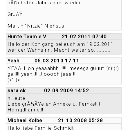
nÃ¤chsten Jahr sicher wieder.
GruÃŸ
Martin "Nitzie" Niehsus
Hunte Team e.V.
21.02.2011 07:40
Hallo der Kohlgang bei euch am 19.02.2011
war der Wahnsinn. Macht weiter so...........
Yeah
05.03.2010 17:11
YEAAH!!oh yeaaahhh !!!!!! meeega guuut :):):):)
geil!!! yeah!!!!!!!! ooooh jaaa !!
(>',')>
sara sk.
02.09.2009 14:52
hi leute!
Liebe grÃ¼ÃŸe an Anneke u. Femke!!!!
Hdmgdl anne!!!!
Michael Kolbe
21.10.2008 05:28
Hallo liebe Familie Schmidt !