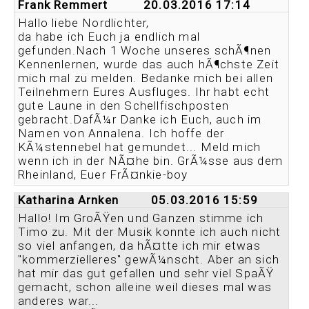
Frank Remmert
20.03.2016 17:14
Hallo liebe Nordlichter,
da habe ich Euch ja endlich mal
gefunden.Nach 1 Woche unseres schÃ¶nen
Kennenlernen, wurde das auch hÃ¶chste Zeit
mich mal zu melden. Bedanke mich bei allen
Teilnehmern Eures Ausfluges. Ihr habt echt
gute Laune in den Schellfischposten
gebracht.DafÃ¼r Danke ich Euch, auch im
Namen von Annalena. Ich hoffe der
KÃ¼stennebel hat gemundet... Meld mich
wenn ich in der NÃ¤he bin. GrÃ¼sse aus dem
Rheinland, Euer FrÃ¤nkie-boy
Katharina Arnken
05.03.2016 15:59
Hallo! Im GroÃŸen und Ganzen stimme ich
Timo zu. Mit der Musik konnte ich auch nicht
so viel anfangen, da hÃ¤tte ich mir etwas
"kommerzielleres" gewÃ¼nscht. Aber an sich
hat mir das gut gefallen und sehr viel SpaÃŸ
gemacht, schon alleine weil dieses mal was
anderes war...