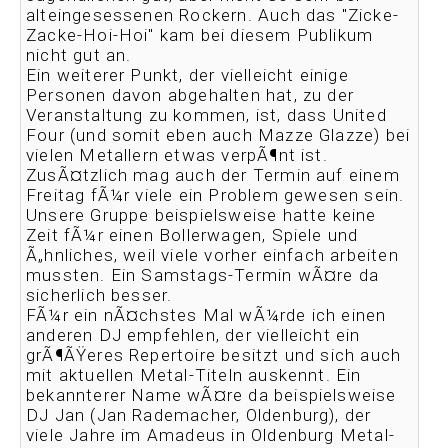
alteingesessenen Rockern. Auch das "Zicke-
Zacke-Hoi-Hoi" kam bei diesem Publikum
nicht gut an.
Ein weiterer Punkt, der vielleicht einige
Personen davon abgehalten hat, zu der
Veranstaltung zu kommen, ist, dass United
Four (und somit eben auch Mazze Glazze) bei
vielen Metallern etwas verpÃ¶nt ist.
ZusÃ¤tzlich mag auch der Termin auf einem
Freitag fÃ¼r viele ein Problem gewesen sein.
Unsere Gruppe beispielsweise hatte keine
Zeit fÃ¼r einen Bollerwagen, Spiele und
Ã„hnliches, weil viele vorher einfach arbeiten
mussten. Ein Samstags-Termin wÃ¤re da
sicherlich besser.
FÃ¼r ein nÃ¤chstes Mal wÃ¼rde ich einen
anderen DJ empfehlen, der vielleicht ein
grÃ¶ÃŸeres Repertoire besitzt und sich auch
mit aktuellen Metal-Titeln auskennt. Ein
bekannterer Name wÃ¤re da beispielsweise
DJ Jan (Jan Rademacher, Oldenburg), der
viele Jahre im Amadeus in Oldenburg Metal-