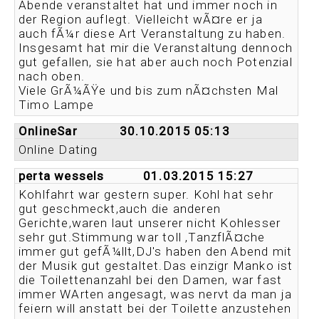
Abende veranstaltet hat und immer noch in
der Region auflegt. Vielleicht wÃ¤re er ja
auch fÃ¼r diese Art Veranstaltung zu haben.
Insgesamt hat mir die Veranstaltung dennoch
gut gefallen, sie hat aber auch noch Potenzial
nach oben.
Viele GrÃ¼ÃŸe und bis zum nÃ¤chsten Mal
Timo Lampe
OnlineSar
30.10.2015 05:13
Online Dating
perta wessels
01.03.2015 15:27
Kohlfahrt war gestern super. Kohl hat sehr
gut geschmeckt,auch die anderen
Gerichte,waren laut unserer nicht Kohlesser
sehr gut.Stimmung war toll ,TanzflÃ¤che
immer gut gefÃ¼llt,DJ's haben den Abend mit
der Musik gut gestaltet.Das einzigr Manko ist
die Toilettenanzahl bei den Damen, war fast
immer WArten angesagt, was nervt da man ja
feiern will anstatt bei der Toilette anzustehen