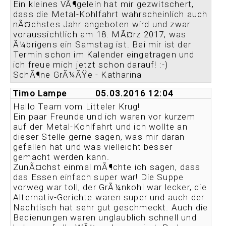
Ein kleines VÃ¶gelein hat mir gezwitschert,
dass die Metal-Kohlfahrt wahrscheinlich auch
nÃ¤chstes Jahr angeboten wird und zwar
voraussichtlich am 18. MÃ¤rz 2017, was
Ã¼brigens ein Samstag ist. Bei mir ist der
Termin schon im Kalender eingetragen und
ich freue mich jetzt schon darauf! :-)
SchÃ¶ne GrÃ¼ÃŸe - Katharina
Timo Lampe
05.03.2016 12:04
Hallo Team vom Litteler Krug!
Ein paar Freunde und ich waren vor kurzem
auf der Metal-Kohlfahrt und ich wollte an
dieser Stelle gerne sagen, was mir daran
gefallen hat und was vielleicht besser
gemacht werden kann.
ZunÃ¤chst einmal mÃ¶chte ich sagen, dass
das Essen einfach super war! Die Suppe
vorweg war toll, der GrÃ¼nkohl war lecker, die
Alternativ-Gerichte waren super und auch der
Nachtisch hat sehr gut geschmeckt. Auch die
Bedienungen waren unglaublich schnell und